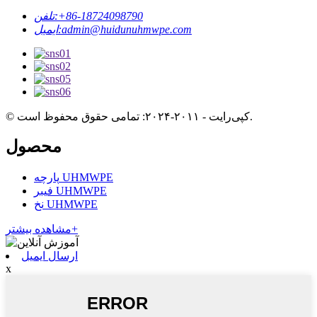
‎+86-18724098790‎
تلفن:
admin@huidunuhmwpe.com
ایمیل:
© کپی‌رایت - ۲۰۱۱-۲۰۲۴: تمامی حقوق محفوظ است.
محصول
پارچه UHMWPE
فیبر UHMWPE
نخ UHMWPE
مشاهده بیشتر+
ارسال ایمیل
x