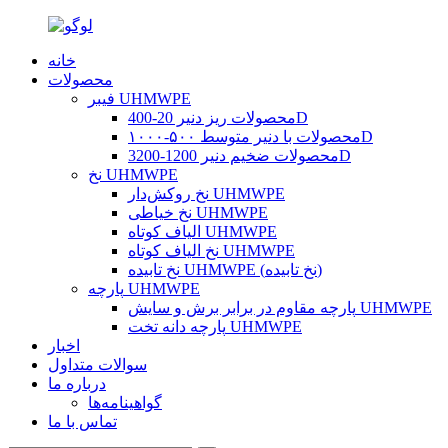
خانه
محصولات
فیبر UHMWPE
محصولات ریز دنیر 20-400D
محصولات با دنیر متوسط ​​۵۰۰-۱۰۰۰D
محصولات ضخیم دنیر 1200-3200D
نخ UHMWPE
نخ روکش‌دار UHMWPE
نخ خیاطی UHMWPE
الیاف کوتاه UHMWPE
نخ الیاف کوتاه UHMWPE
نخ تابیده UHMWPE (نخ تابیده)
پارچه UHMWPE
پارچه مقاوم در برابر برش و سایش UHMWPE
پارچه دانه تخت UHMWPE
اخبار
سوالات متداول
درباره ما
گواهینامه‌ها
تماس با ما