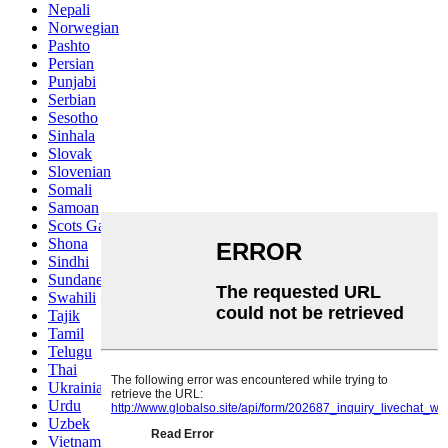
Nepali
Norwegian
Pashto
Persian
Punjabi
Serbian
Sesotho
Sinhala
Slovak
Slovenian
Somali
Samoan
Scots Gaelic
Shona
Sindhi
Sundanese
Swahili
Tajik
Tamil
Telugu
Thai
Ukrainian
Urdu
Uzbek
Vietnamese